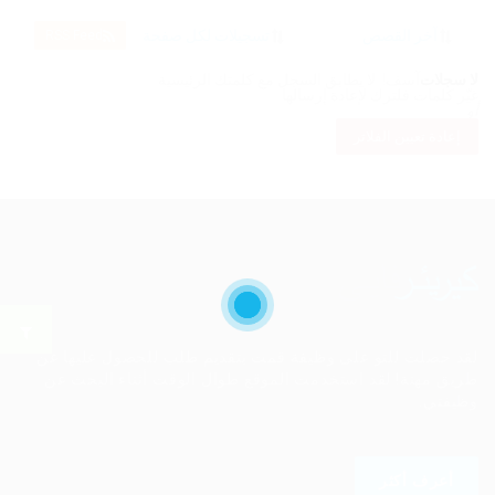
RSS Feed
لا سجلات
آسف! لا يطابق السجل مع كلمتك الرئيسية
غيّر كلمات فلترك لإعادة إرسالها
أو
إعادة تعيين الفلاتر
لقد حصلت للتو على وظيفة قمت بتقديم طلب للحصول عليها عن
طريق مهنة! لقد استخدمت الموقع طوال الوقت أثناء البحث عن
وظيفتي.
أعرف أكثر