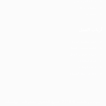
شبكة المرشحين
معلومات عنا
اتصل بنا
أرباب العمل
انشر وظيفة جديدة
قائمة أصحاب العمل
شبكة أصحاب العمل
حزم الوظائف
قائمة الوظائف
وظائف نمط الشبكة
شهادة وظيفية © 2018, جميع الحقوق محفوظة - بواسطة