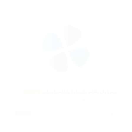
مسؤول نظام تكنولوجيا المعلومات
مميز
المنشورة 9 سنوات ago
كندا
الرعاىة الصحية
دوام جزئى