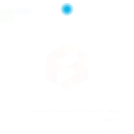
ديك-رومي
المحاسبة والمالية
وقت كامل
موظف استقبال الإناث مكتب المصرفية
المطلوبة
المنشورة 9 سنوات ago