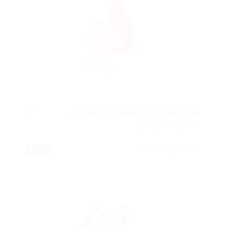
تحتاج كبار وكيل العقارات المتداول
المنشورة 9 سنوات ago
كندا
الرعاىة الصحية
وقت كامل