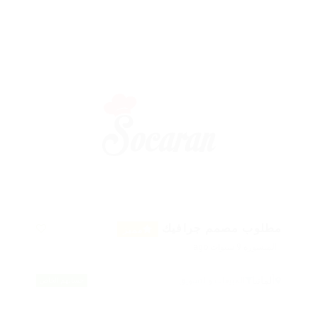
مطلوب مصمم جرافيك
مميز
المنشورة 9 سنوات ago
ألمانيا
المبيعات والتسويق
حسابهم الخاص