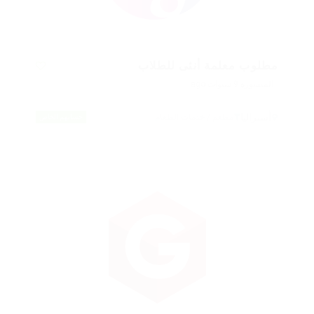
مطلوب معلمة أنثى للطلاب
المنشورة 9 سنوات ago
أستراليا
مطعم / خدمات الطعام
حسابهم الخاص