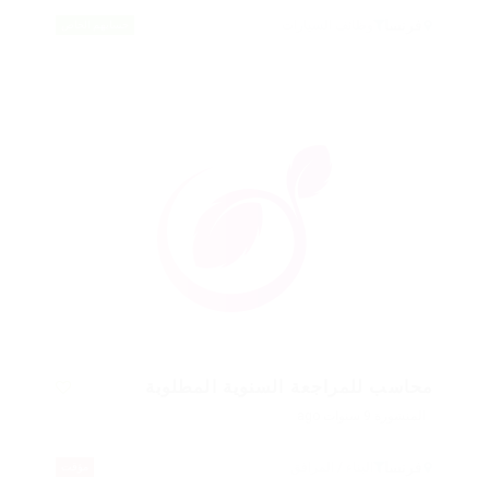
فرنسا
وظائف السيارات
حسابهم الخاص
محاسب للمراجعة السنوية المطلوبة
المنشورة 9 سنوات ago
فرنسا
البناء / المرافق
مؤقت