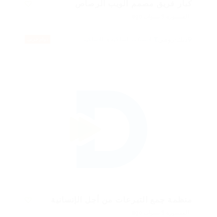
كبار فريق مصمم الويب الرصاص
المنشورة 9 سنوات ago
ديك-رومي
الاتصالات السلكية و اللاسلكية
دوام جزئى
منظمة جمع التبرعات من أجل الإنسانية
المنشورة 9 سنوات ago