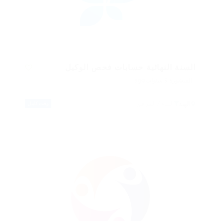
السنة النهائية حسابات فحص الوكيل
المنشورة 9 سنوات ago
الهند
البناء / المرافق
وقت كامل