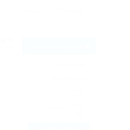
19
وظ
أرسل لي وظائف جديدة
10 Jobs
يومي
أسبوعي
مره كل اسبوعين
شهري
حادث مرتين في السنة
سنويا .
أبدا
CREATE ALERT