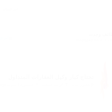
ائف وجدت
Displayed Here: 1 - 
تحتاج كبار وكيل العقارات المتداول
@ فيفيري ميديا
الرعاىة الصحية
المنشورة 9 سنوات ago