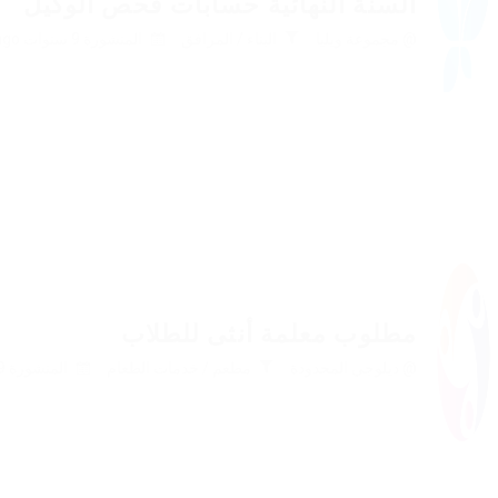
السنة النهائية حسابات فحص الوكيل
@ مجموعة ويليا
البناء / المرافق
المنشورة 9 سنوات ago
مطلوب معلمة أنثى للطلاب
@ ديلوجي المحدودة
مطعم / خدمات الطعام
المنشورة 9 سنوات ago