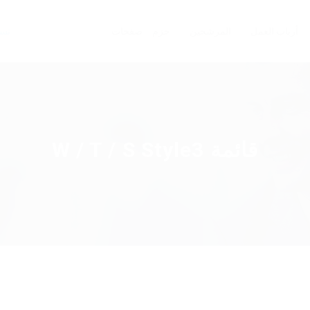
أرباب العمل
المرشحين
حزم
صفحات
تسج
قائمة W / T / S Style3