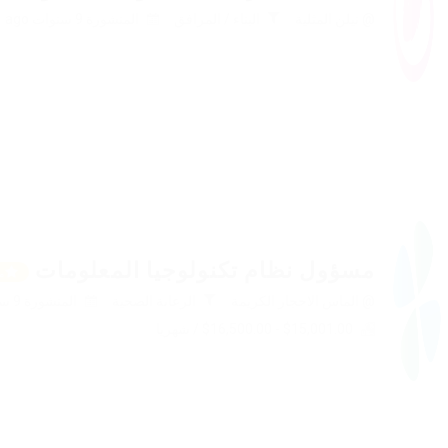
@ نيلن المثلية
البناء / المرافق
المنشورة 9 سنوات ago
مسؤول نظام تكنولوجيا المعلومات
م
@ الماس الاحجار الكريمة
الرعاىة الصحية
المنشورة 9 سنوات ago
$15,001.00 - $16,500.00 / شهريا