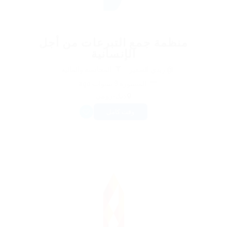
منظمة جمع التبرعات من أجل
الإنسانية
@ ريدي إلسفير
المحاسبة والمالية
المنشورة 9 سنوات ago
ديك-رومي
وقت كامل