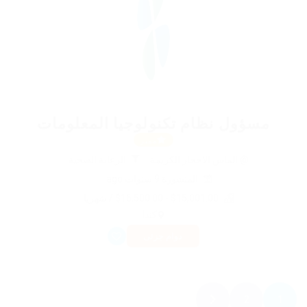
مسؤول نظام تكنولوجيا المعلومات
مميز
@ الماس الاحجار الكريمة
الرعاىة الصحية
المنشورة 9 سنوات ago
$15,001.00 - $16,500.00 / شهريا
كندا
دوام جزئى
2
1