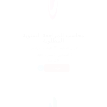
محاسب للمراجعة السنوية
المطلوبة
@ نيلن المثلية
البناء / المرافق
المنشورة 9 سنوات ago
فرنسا
مؤقت