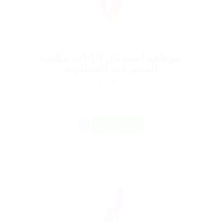
موظف استقبال الإناث مكتب
المصرفية المطلوبة
@ اومني الهاتف
وظائف السيارات
المنشورة 9 سنوات ago
فرنسا
حسابهم
الخاص