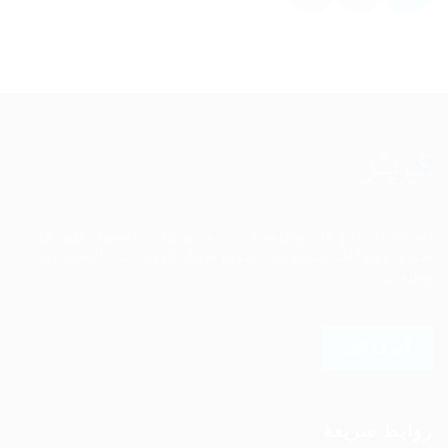
لقد حصلت للتو على وظيفة قمت بتقديم طلب للحصول عليها عن
طريق مهنة! لقد استخدمت الموقع طوال الوقت أثناء البحث عن
وظيفتي.
أعرف أكثر
روابط سريعة