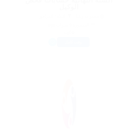
السنة النهائية حسابات فحص
الوكيل
@ مجموعة ويليا
البناء / المرافق
المنشورة 9 سنوات ago
الهند
وقت كامل