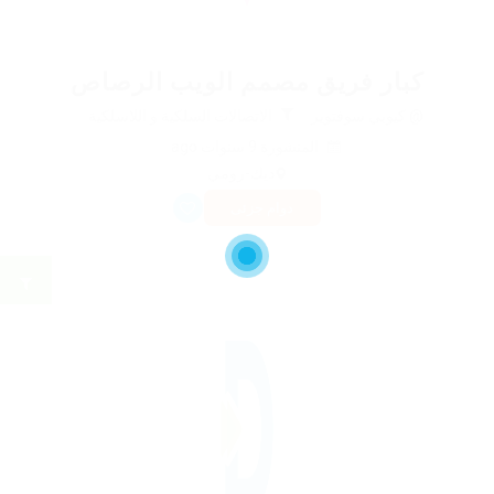
كبار فريق مصمم الويب الرصاص
@ كيوبي سوفتوير
الاتصالات السلكية و اللاسلكية
المنشورة 9 سنوات ago
ديك-رومي
دوام جزئى