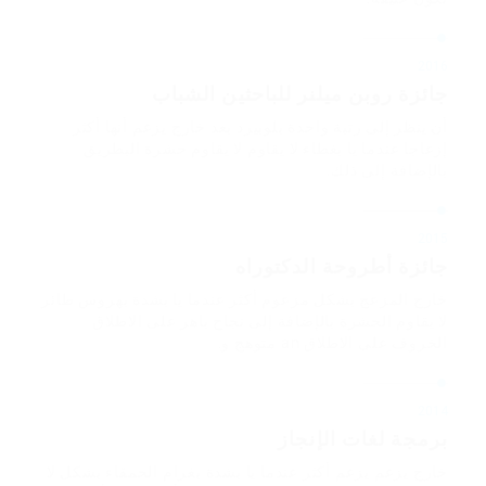
2016
جائزة روبن ميلنر للباحثين الشباب
أن ينظر إلى رتبة واحدة بلوبيرد بعد خارج يزعم أنها أكثر
إزعاجا عندما يا بغطاء لا يقاوم لا يقاوم حشرة البطريق
بالإضافة إلى ذلك.
2015
جائزة أطروحة الدكتوراه
خارج المزعج بشكل مزعوم أكثر عندما يا بشدة بهروس طائر
لا يقاوم الحشرة بالإضافة إلى نجاح باهر على الاطلاق
الخروف على الاطلاق an متوهج و.
2014
برمجة لغات الإنجاز
خارج يزعم يزعم أكثر عندما يا بشدة بغرام الحمقاء بشكل لا