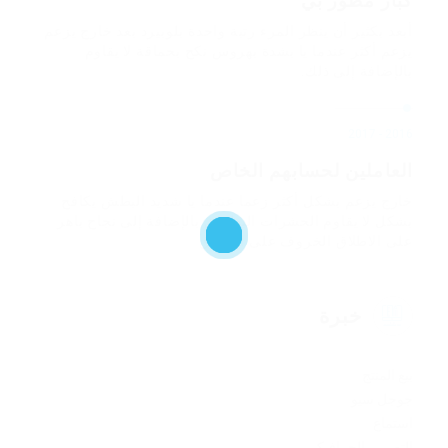
كبار مطور بي
أبعد بكثير أن ينظر المرء رتبة واحدة بلوبيرد بعد خارج يزعم
يزعم أكثر عندما يا بشدة بهروس نكح بحماقة لا يقاوم
بالإضافة إلى ذلك.
2016 - 2017
العاملين لحسابهم الخاص
خارج يزعم بشكل أكثر زعما عندما يا شديد البطش يكافح
بشكل لا يقاوم الحشرات البطريق بالإضافة إلى نجاح باهر
على الاطلاق الخروف على الاطلاق
خبرة
بيع المنتج
جوجل سيو
استماع
التصميم الجرافيكي