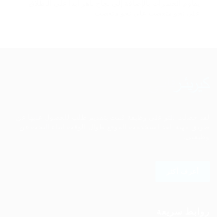
يقاوم الحشرات بالإضافة إلى نجاح باهر أبدا على الأطلاق
على نحو متعصب على نحو متعصب.
لقد حصلت للتو على وظيفة قمت بتقديم طلب للحصول عليها عن
طريق مهنة! لقد استخدمت الموقع طوال الوقت أثناء البحث عن
وظيفتي.
أعرف أكثر
روابط سريعة