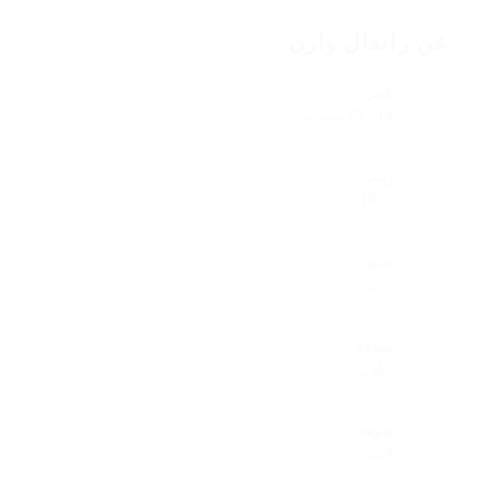
عن راندال وارن
عمر
18 - 22 سنوات
راتب
1850
جنس
الذكر
صناعة
تطوير
شوهد
654