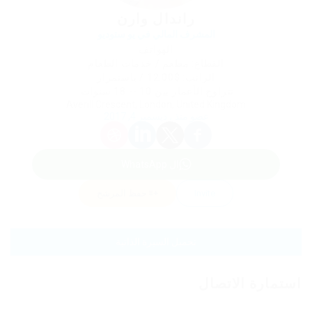
راندال وارن
المشرف المالي في يو ستوديو
الهواتف
القطاع: مطعم / خدمات الطعام
الراتب: $12.00 / باستمرار
تتراوح الأعمار بين 10 -- 18 سنوات.
Averill Crescent, London, United Kingdom
عضو منذ ، ديسمبر 4, 2017
ال WhatsApp
Invite
حفظ المرشح
تحميل السيرة الذاتية
استمارة الاتصال