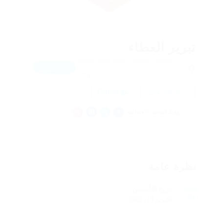
تبرير العطاء
North Pond Court, London, United
عرض على
الخريطة
Kingdom
إضافة تعليق
Follow
روابط التواصل الاجتماعية
نظرة عامة
تاريخ التأسيس
أكتوبر 18, 2002