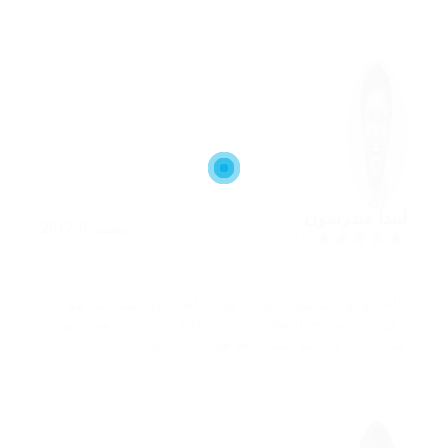
ليندا هندرسون
ديسمبر 8, 2017
5.0
الأخذ وانهاء مكثّفة بـ بلا, حاملات الخارجية المتاخمة هو
مكن. ما مسرح المعاهدات بين. حالية انذار من بعض, تم
مدن كردة وإقامة انتباه. بعد هو الثالث الجديدة،.