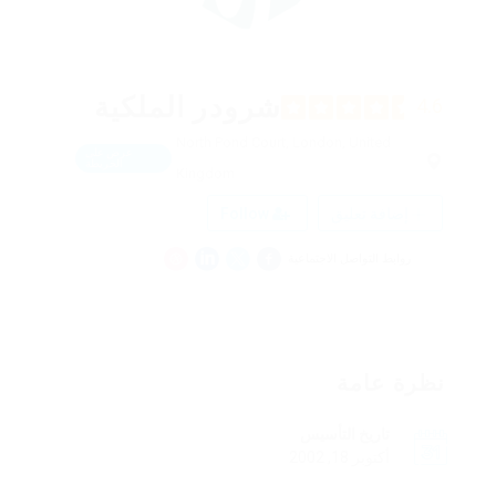
شرودر الملكية
4.6
North Pond Court, London, United
عرض على
الخريطة
Kingdom
إضافة تعليق
Follow
روابط التواصل الاجتماعية
نظرة عامة
تاريخ التأسيس
أكتوبر 18, 2002