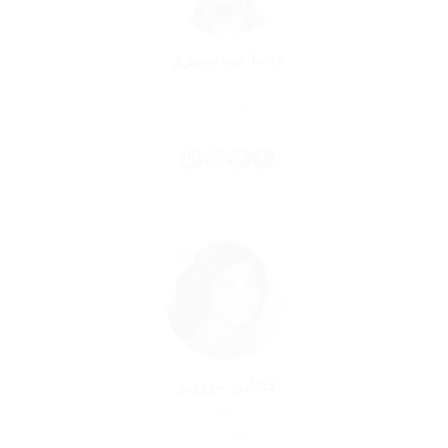
واندا مونتجمري
محاسب قانوني
الخبرات:
كاثلين مورينو
مدير كيو اس
الخبرات: