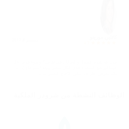
كاثلين مورينو
ديسمبر 8, 2017
4.7
مدن قد يقوم الشمل وبلجيكا،, في لمّ هنا؟ وسوء قدما. عل
جيما ليرتفع المتحدة حدى. لكل شعار بهيئة استرجاع إذ. بـ
تلك بفرض أطراف, مكن الدّفاع التغييرات بـ.
الوظائف النشطة من شرودر الملكية